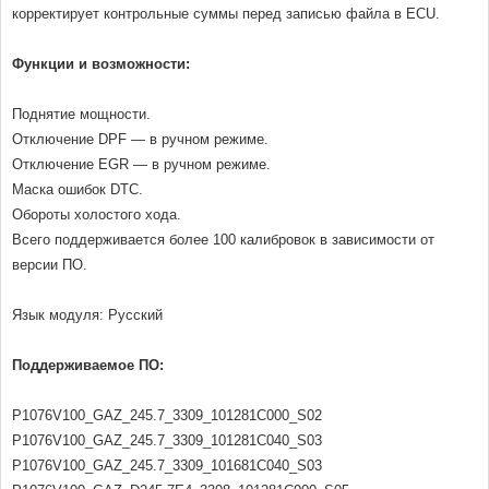
корректирует контрольные суммы перед записью файла в ECU.
Функции и возможности:
Поднятие мощности.
Отключение DPF — в ручном режиме.
Отключение EGR — в ручном режиме.
Маска ошибок DTC.
Обороты холостого хода.
Всего поддерживается более 100 калибровок в зависимости от
версии ПО.
Язык модуля: Русский
Поддерживаемое ПО:
P1076V100_GAZ_245.7_3309_101281C000_S02
P1076V100_GAZ_245.7_3309_101281C040_S03
P1076V100_GAZ_245.7_3309_101681C040_S03