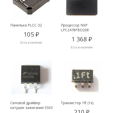
Панелька PLCC-32
Процессор NXP
LPC2478FBD208
105 ₽
1 368 ₽
Есть в наличии
Есть в наличии
Силовой драйвер
Транзистор 1ft (1x)
катушек зажигания 5503
210 ₽