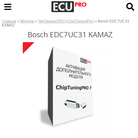
Главная
»
Модули
»
ЧипТюнингПРО (ChipTuningPro)
» Bosch EDC7UC31
KAMAZ
Bosch EDC7UC31 KAMAZ