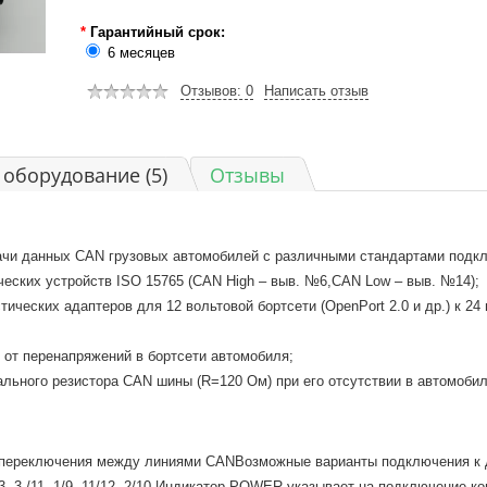
*
Гарантийный срок:
6 месяцев
Отзывов: 0
Написать отзыв
оборудование (5)
Отзывы
чи данных CAN грузовых автомобилей с различными стандартами подкл
еских устройств ISO 15765 (CAN High – выв. №6,CAN Low – выв. №14);
ческих адаптеров для 12 вольтовой бортсети (OpenPort 2.0 и др.) к 24
 от перенапряжений в бортсети автомобиля;
льного резистора CAN шины (R=120 Ом) при его отсутствии в автомобил
 переключения между линиями CANВозможные варианты подключения к 
3, 3 /11, 1/9, 11/12, 2/10-Индикатор POWER указывает на подключение к