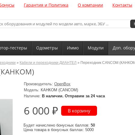
Бонусы
Гарантия и Политика
О компании
Контакты
тор-тестеры
Одометры
Иммо
Модули
Доп. обор
реходники
»
Кабели и переходники ДИАНТЕЛ
» Переходник CANCOM (КАНКОМ
(КАНКОМ)
Производитель:
OpenBox
Модель:
КАНКОМ (CANCOM)
Наличие:
В наличии. Отправим за 24 часа
6 000 ₽
Будет начислено бонусных баллов:
50
Цена товара в бонусных баллах: 5000