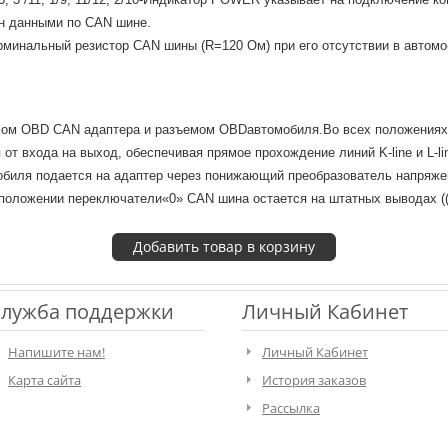
н данными по CAN шине.
минальный резистор CAN шины (R=120 Ом) при его отсутствии в автом
м OBD CAN адаптера и разъемом OBDавтомобиля.Во всех положениях пер
я от входа на выход, обеспечивая прямое прохождение линий K-line и L-l
обиля подается на адаптер через понижающий преобразователь напряжен
 положении переключатели«0» CAN шина остается на штатных выводах ((
лужба поддержки
Личный Кабинет
Напишите нам!
Личный Кабинет
Карта сайта
История заказов
Рассылка