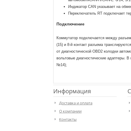
Индикатор CAN указывает на обме
Переключатель RT подключает тер
Подключение
Коммутатор подключается между разъемо
(15) и 8-й контакт разъема транслируютс
от диагностической OBD2 колодки автом
вольтовые диагностические адаптеры. В
№14);
Информация
С
Доставка и оплата
О компании
Контакты