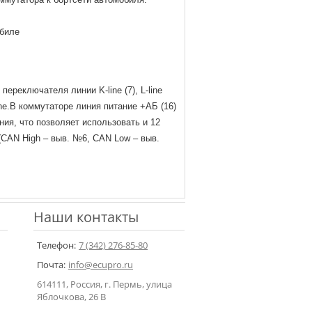
обиле
еключателя линии K-line (7), L-line
ine.В коммутаторе линия питание +АБ (16)
ия, что позволяет использовать и 12
CAN High – выв. №6, CAN Low – выв.
Наши контакты
Телефон:
7 (342) 276-85-80
Почта:
info@ecupro.ru
614111, Россия, г. Пермь, улица
Яблочкова, 26 В