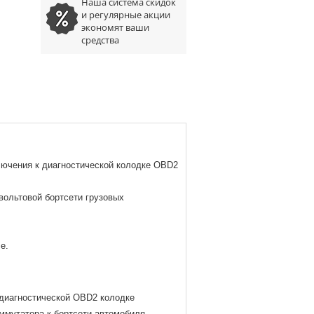
Наша система скидок
и регулярные акции
экономят ваши
средства
ючения к диагностической колодке OBD2
 вольтовой бортсети грузовых
е.
диагностической OBD2 колодке
оммутатора к бортсети автомобиля.