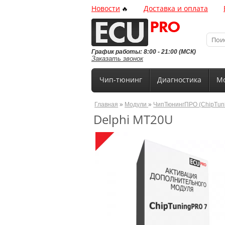
Новости
Доставка и оплата
🔥
График работы: 8:00 - 21:00 (МСК)
Заказать звонок
Чип-тюнинг
Диагностика
Мо
Главная
»
Модули
»
ЧипТюнингПРО (ChipTun
Delphi MT20U