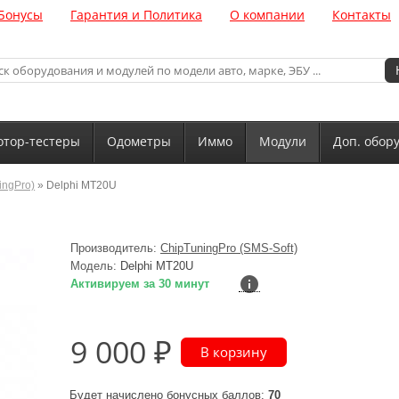
Бонусы
Гарантия и Политика
О компании
Контакты
тор-тестеры
Одометры
Иммо
Модули
Доп. обор
ingPro)
» Delphi MT20U
Производитель:
ChipTuningPro (SMS-Soft)
Модель:
Delphi MT20U
Активируем за 30 минут
9 000 ₽
Будет начислено бонусных баллов:
70