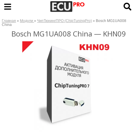
Главная
»
Модули
»
ЧипТюнингПРО (ChipTuningPro)
» Bosch MG1UA008
China
Bosch MG1UA008 China — KHN09