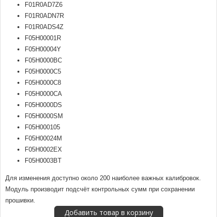
F01R0AD7Z6
F01R0ADN7R
F01R0ADS4Z
F05H00001R
F05H00004Y
F05H0000BC
F05H0000C5
F05H0000C8
F05H0000CA
F05H0000DS
F05H0000SM
F05H000105
F05H00024M
F05H0002EX
F05H0003BT
Для изменения доступно около 200 наиболее важных калибровок.
Модуль производит подсчёт контрольных сумм при сохранении
прошивки.