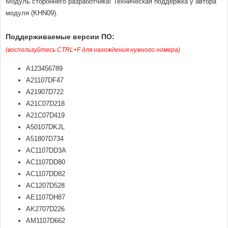
Модуль стороннего разработчика! Техническая поддержка у автора
модуля (KHN09).
Поддерживаемые версии ПО:
(воспользуйтесь CTRL+F для нахождения нужного номера)
A123456789
A21107DF47
A21907D722
A21C07D218
A21C07D419
A50107DKJL
A51807D734
AC1107DD3A
AC1107DD80
AC1107DD82
AC1207D528
AE1107DH87
AK2707D226
AM1107D662