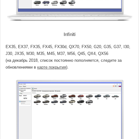
Infiniti
EX35, EX37, FX35, FX45, FX30d, QX70, FX50, G20, G35, G37, I30,
J30, JX35, M30, M35, M45, M37, M56, Q45, QX4, QX56
(на декабрь 2018, список постоянно пополняется, следите за
обновлениями в
карте покрытия
).