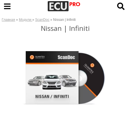
Главная
»
Модули
»
ScanDoc
» Nissan | Infiniti
Nissan | Infiniti