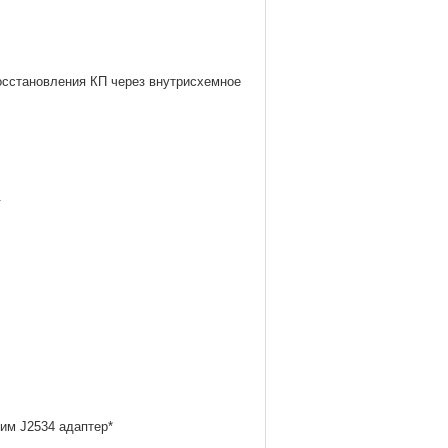
осстановления КП через внутрисхемное
.
им J2534 адаптер*