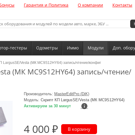
Бонусы
Гарантия и Политика
О компании
Контакты
тор-тестеры
Одометры
Иммо
Модули
Доп. обор
П LargusSE/Vesta (МК MC9S12HY64) запись/чтение/конфиг
esta (МК MC9S12HY64) запись/чтение/
Производитель:
MasterEditPro (DiK)
Модель:
Скрипт КП LargusSE/Vesta (МК MC9S12HY64)
Активируем за 30 минут
4 000 ₽