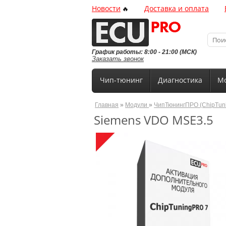
Новости
Доставка и оплата
🔥
График работы: 8:00 - 21:00 (МСК)
Заказать звонок
Чип-тюнинг
Диагностика
Мо
Главная
»
Модули
»
ЧипТюнингПРО (ChipTun
Siemens VDO MSE3.5