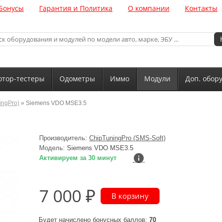
Бонусы
Гарантия и Политика
О компании
Контакты
тор-тестеры
Одометры
Иммо
Модули
Доп. обор
ingPro)
» Siemens VDO MSE3.5
Производитель:
ChipTuningPro (SMS-Soft)
Модель:
Siemens VDO MSE3.5
Активируем за 30 минут
7 000 ₽
Будет начислено бонусных баллов:
70