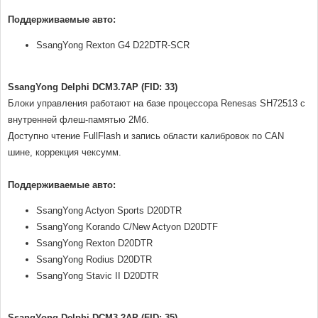
Поддерживаемые авто:
SsangYong Rexton G4 D22DTR-SCR
SsangYong Delphi DCM3.7AP (FID: 33)
Блоки управления работают на базе процессора Renesas SH72513 с
внутренней флеш-памятью 2Мб.
Доступно чтение FullFlash и запись области калибровок по CAN
шине, коррекция чексумм.
Поддерживаемые авто:
SsangYong Actyon Sports D20DTR
SsangYong Korando C/New Actyon D20DTF
SsangYong Rexton D20DTR
SsangYong Rodius D20DTR
SsangYong Stavic II D20DTR
SsangYong Delphi DCM3.2AP (FID: 35)