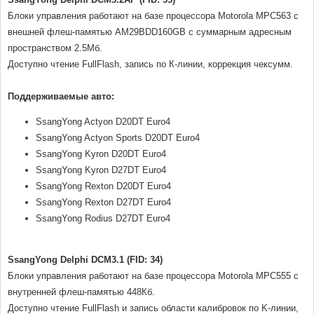
Блоки управления работают на базе процессора Motorola MPC563 с
внешней флеш-памятью AM29BDD160GB с суммарным адресным
пространством 2.5Мб.
Доступно чтение FullFlash, запись по К-линии, коррекция чексумм.
Поддерживаемые авто:
SsangYong Actyon D20DT Euro4
SsangYong Actyon Sports D20DT Euro4
SsangYong Kyron D20DT Euro4
SsangYong Kyron D27DT Euro4
SsangYong Rexton D20DT Euro4
SsangYong Rexton D27DT Euro4
SsangYong Rodius D27DT Euro4
SsangYong Delphi DCM3.1 (FID: 34)
Блоки управления работают на базе процессора Motorola MPC555 с
внутренней флеш-памятью 448Кб.
Доступно чтение FullFlash и запись области калибровок по K-линии,