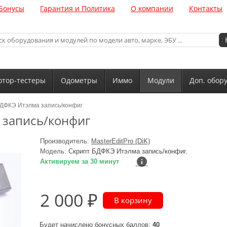
Бонусы
Гарантия и Политика
О компании
Контакты
тор-тестеры
Одометры
Иммо
Модули
Доп. обор
ДФКЭ Итэлма запись/конфиг
 запись/конфиг
Производитель:
MasterEditPro (DiK)
Модель:
Скрипт БДФКЭ Итэлма запись/конфиг.
Активируем за 30 минут
2 000 ₽
Будет начислено бонусных баллов:
40