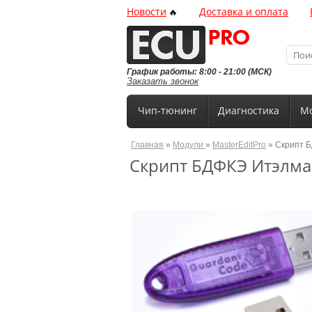
Новости
Доставка и оплата
🔥
График работы: 8:00 - 21:00 (МСК)
Заказать звонок
Чип-тюнинг
Диагностика
Мо
Главная
»
Модули
»
MasterEditPro
» Скрипт Б
Скрипт БДФКЭ Итэлма