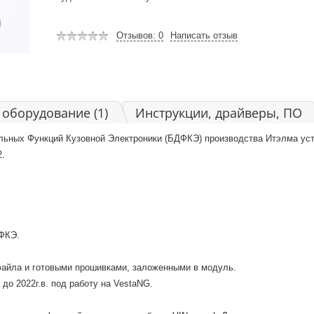
Отзывов: 0
Написать отзыв
оборудование (1)
Инструкции, драйверы, ПО
ьных Функций Кузовной Электроники (БДФКЭ) производства Итэлма уст
.
ФКЭ.
айла и готовыми прошивками, заложенными в модуль.
о 2022г.в. под работу на VestaNG.